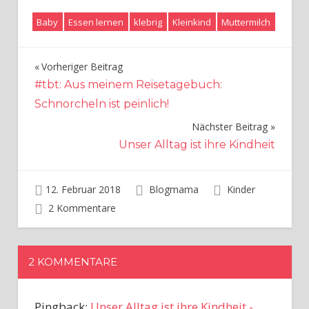
Baby
Essen lernen
klebrig
Kleinkind
Muttermilch
Vorheriger Beitrag
Beitragsnavigation
#tbt: Aus meinem Reisetagebuch:
Schnorcheln ist peinlich!
Nächster Beitrag
Unser Alltag ist ihre Kindheit
12. Februar 2018
Blogmama
Kinder
2 Kommentare
2 KOMMENTARE
Pingback:
Unser Alltag ist ihre Kindheit -